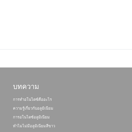
บทความ
การทำอโนไดซ์คืออะไร
ความรู้เกี่ยวกับอลูมิเนียม
การอโนไดซ์อลูมิเนียม
ทำไมไม่มีอลูมิเนียมสีขาว