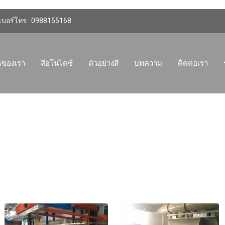
 เบอร์โทร : 0988155168
รของเรา
สีอโนไดซ์
ตัวอย่างสี
บทความ
ติดต่อเรา