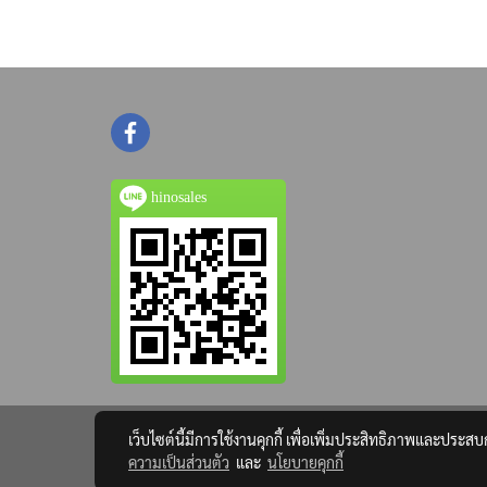
hinosales
เว็บไซต์นี้มีการใช้งานคุกกี้ เพื่อเพิ่มประสิทธิภาพและประส
ความเป็นส่วนตัว
และ
นโยบายคุกกี้