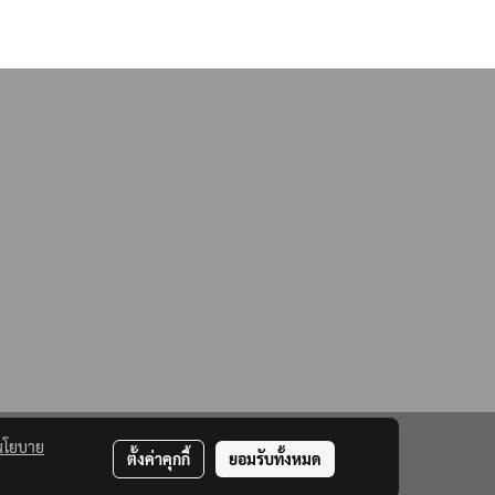
นโยบาย
ตั้งค่าคุกกี้
ยอมรับทั้งหมด