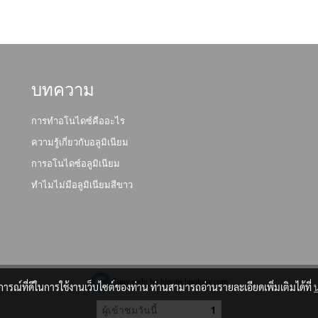
บทความ
การทำอโนไดซ์คืออะไร
ความรู้เกี่ยวกับอลูมิเนียม
การอโนไดซ์อลูมิเนียม
ทำไมไม่มีอลูมิเนียมสีขาว
Copy right by hinotechnology.com
บการณ์ที่ดีในการใช้งานเว็บไซต์ของท่าน ท่านสามารถอ่านรายละเอียดเพิ่มเติมได้ที่
ผู้เข้าชมวันนี้
1