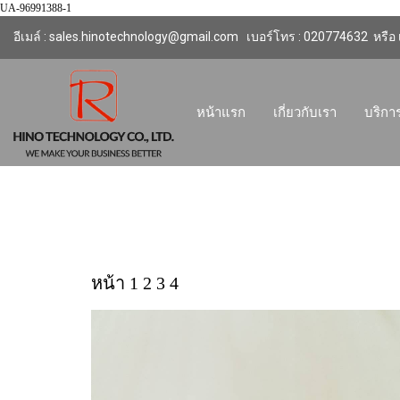
UA-96991388-1
อีเมล์ : sales.hinotechnology@gmail.com เบอร์โทร : 020774632 หรือ
หน้าแรก
เกี่ยวกับเรา
บริกา
หน้า
1
2
3
4