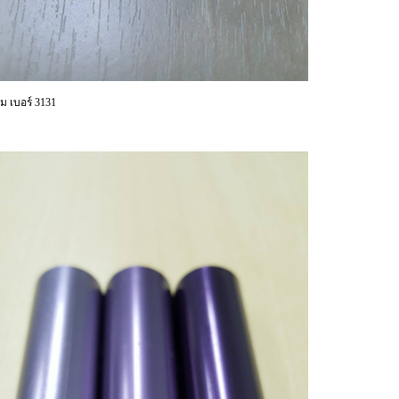
ส้ม เบอร์ 3131