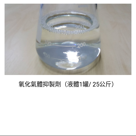
氧化氣體抑製劑（液體1罐/ 25公斤）