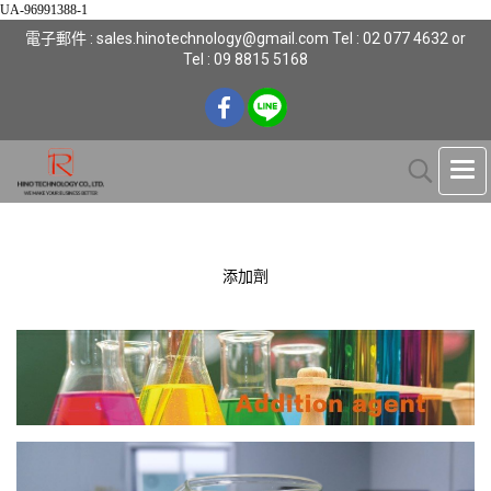
UA-96991388-1
電子郵件 : sales.hinotechnology@gmail.com Tel : 02 077 4632 or
Tel : 09 8815 5168
添加劑