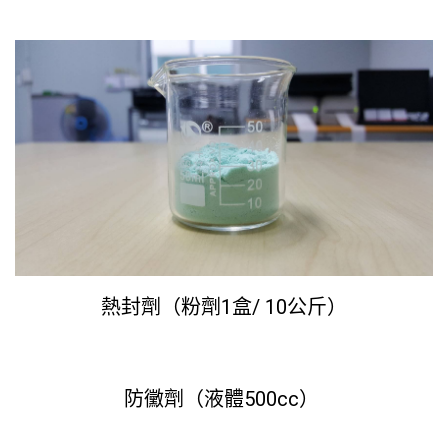
熱封劑（粉劑1盒/ 10公斤）
防黴劑（液體500cc）