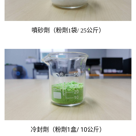
噴砂劑（粉劑1袋/ 25公斤）
冷封劑（粉劑1盒/ 10公斤）