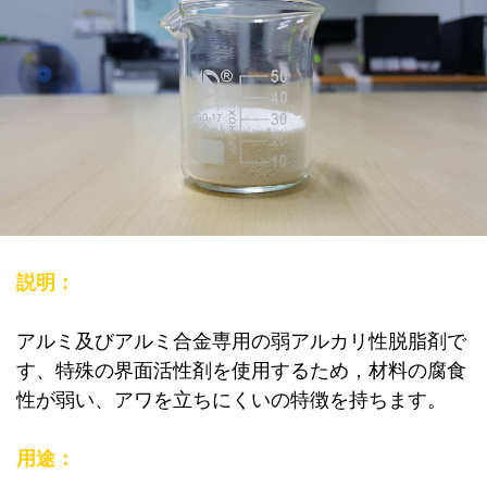
説明：
アルミ及びアルミ合⾦専⽤の弱アルカリ性脱脂剤で
す、特殊の界⾯活性剤を使⽤するため，材料の腐⻝
性が弱い、アワを⽴ちにくいの特徴を持ちます。
⽤途：