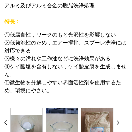
アルミ及びアルミ合⾦の脱脂洗浄処理
特⻑：
①低腐⻝性，ワークのもと光沢性を影響しない
②低発泡性のため，エアー撹拌、スプーレ洗浄には
対応できる
③様々の汚れや⼯作油などに洗浄効果がある
④ケイ酸塩を含有しない，ケイ酸⽪膜を⽣成しませ
ん、
⑤微⽣物を分解しやすい界⾯活性剤を使⽤するた
め、環境にやさい。